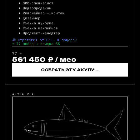
SMM-специалист
Видеопродакшн
Рилсмейкер + монтаж
Дизайнер
Съёмка лукбука
Съёмка кампейнов
Проджект-менеджер
🎁 Стратегия от PM — в подарок
⌖ 77 звёзд → скидка 5%
77 ⌖
561 450 ₽ / мес
СОБРАТЬ ЭТУ АКУЛУ →
АКУЛА №04