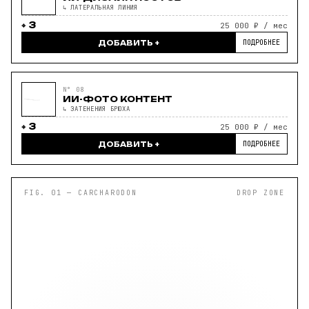
↳ ЛАТЕРАЛЬНАЯ ЛИНИЯ
3
25 000 ₽ / мес
ПОДРОБНЕЕ
ДОБАВИТЬ +
N° 08
ИИ-ФОТО КОНТЕНТ
↳ ЗАТЕНЕНИЯ БРЮХА
3
25 000 ₽ / мес
СВЕРХРЕЗУЛЬТАТ — АКУЛА В
110+
ПОДРОБНЕЕ
ДОБАВИТЬ +
⌖
ПОЛНОЙ СИЛЕ
FIG. 01 — CARCHARODON
DROP ZONE