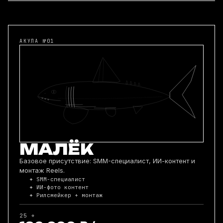
АКУЛА №01
МАЛЁК
Базовое присутствие: SMM-специалист, ИИ-контент и
монтаж Reels.
SMM-специалист
ИИ-фото контент
Рилсмейкер + монтаж
25 ⌖