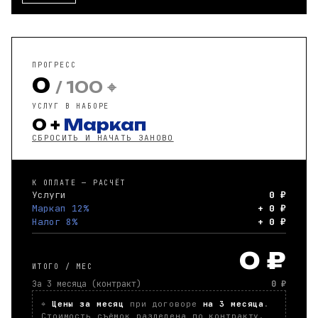
ПРОГРЕСС
0
/ 100 ⌖
УСЛУГ В НАБОРЕ
0
+
Маркап
СБРОСИТЬ И НАЧАТЬ ЗАНОВО
К ОПЛАТЕ — РАСЧЁТ
Услуги
0 ₽
Маркап 12%
+ 0 ₽
Налог 8%
+ 0 ₽
0 ₽
ИТОГО / МЕС
За 3 месяца (контракт)
0 ₽
⌖
Цены за месяц
при договоре
на 3 месяца
.
Стоимость съёмок разделена по контракту.