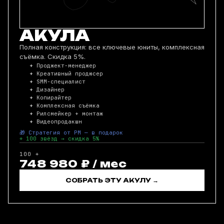
АКУЛА
Полная конструкция: все ключевые юниты, комплексная
съёмка. Скидка 5%.
Проджект-менеджер
Креативный продюсер
SMM-специалист
Дизайнер
Копирайтер
Комплексная съёмка
Рилсмейкер + монтаж
Видеопродакшн
🎁 Стратегия от PM — в подарок
⌖ 100 звёзд → скидка 5%
100 ⌖
748 980 ₽ / мес
СОБРАТЬ ЭТУ АКУЛУ →